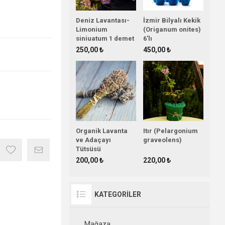
Deniz Lavantası-
İzmir Bilyalı Kekik
Limonium
(Origanum onites)
siniuatum 1 demet
6'lı
250,00 ₺
450,00 ₺
Organik Lavanta
Itır (Pelargonium
ve Adaçayı
graveolens)
Tütsüsü
200,00 ₺
220,00 ₺
KATEGORİLER
Mağaza