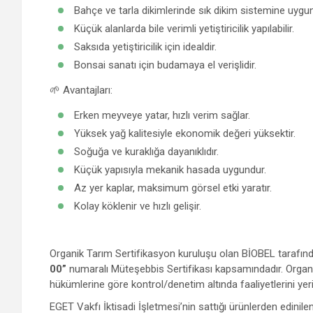
Bahçe ve tarla dikimlerinde sık dikim sistemine uygu
Küçük alanlarda bile verimli yetiştiricilik yapılabilir.
Saksıda yetiştiricilik için idealdir.
Bonsai sanatı için budamaya el verişlidir.
🌱 Avantajları:
Erken meyveye yatar, hızlı verim sağlar.
Yüksek yağ kalitesiyle ekonomik değeri yüksektir.
Soğuğa ve kuraklığa dayanıklıdır.
Küçük yapısıyla mekanik hasada uygundur.
Az yer kaplar, maksimum görsel etki yaratır.
Kolay köklenir ve hızlı gelişir.
Organik Tarım Sertifikasyon kuruluşu olan BİOBEL tarafın
00”
numaralı
Müteşebbis Sertifikası kapsamındadır. Organ
hükümlerine göre kontrol/denetim altında faaliyetlerini yer
EGET Vakfı İktisadi İşletmesi’nin sattığı ürünlerden edinilen