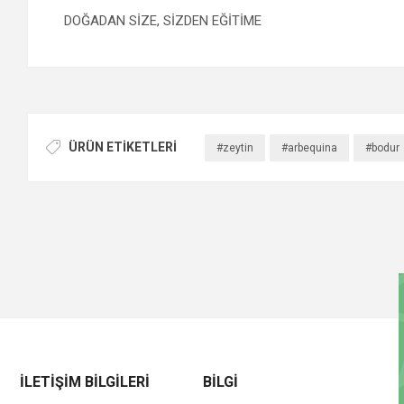
DOĞADAN SİZE, SİZDEN EĞİTİME
ÜRÜN ETIKETLERI
#zeytin
#arbequina
#bodur
İLETIŞIM BILGILERI
BILGI