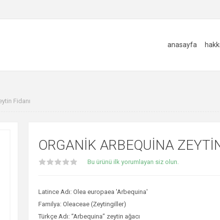
anasayfa
hakk
ytin Fidanı
ORGANIK ARBEQUINA ZEYTIN
Bu ürünü ilk yorumlayan siz olun.
Latince Adı: Olea europaea 'Arbequina'
Familya: Oleaceae (Zeytingiller)
Türkçe Adı: “Arbequina” zeytin ağacı