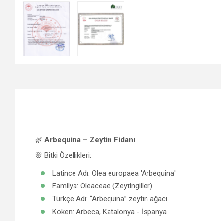
🌿
Arbequina – Zeytin Fidanı
🌸 Bitki Özellikleri:
Latince Adı: Olea europaea 'Arbequina'
Familya: Oleaceae (Zeytingiller)
Türkçe Adı: “Arbequina” zeytin ağacı
Köken: Arbeca, Katalonya - İspanya