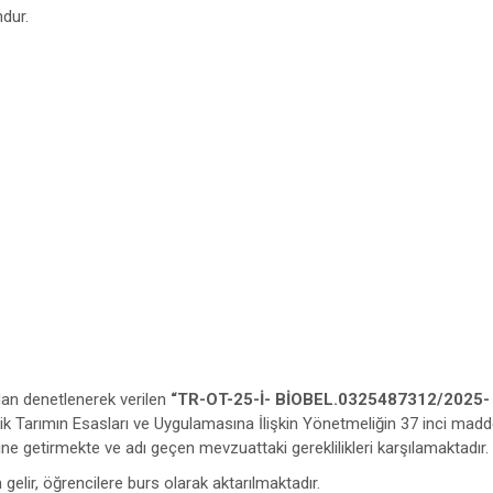
ndur.
dan denetlenerek verilen
“TR-OT-25-İ- BİOBEL.0325487312/2025-
ik Tarımın Esasları ve Uygulamasına İlişkin Yönetmeliğin 37 inci mad
ine getirmekte ve adı geçen mevzuattaki gereklilikleri karşılamaktadır.
 gelir, öğrencilere burs olarak aktarılmaktadır.