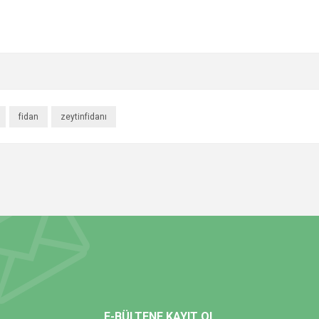
fidan
zeytinfidanı
E-BÜLTENE KAYIT OL