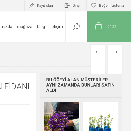
Kayıt olun
Giriş
Beğeni Listeniz
ımızda
mağaza
blog
i̇letişim
0
ADET
ÖNCEKI
SONRAKI
ÜRÜN
ÜRÜN
BU ÖĞEYI ALAN MÜŞTERILER
 FIDANI
AYNI ZAMANDA BUNLARI SATIN
ALDI