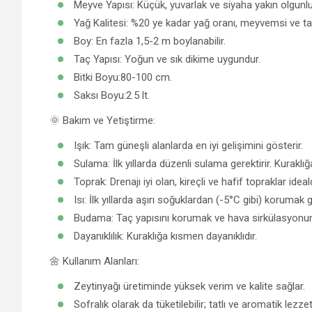
Meyve Yapısı: Küçük, yuvarlak ve siyaha yakın olgunlu
Yağ Kalitesi: %20 ye kadar yağ oranı, meyvemsi ve tat
Boy: En fazla 1,5-2 m boylanabilir.
Taç Yapısı: Yoğun ve sık dikime uygundur.
Bitki Boyu:80-100 cm.
Saksı Boyu:2.5 lt.
🌞 Bakım ve Yetiştirme:
Işık: Tam güneşli alanlarda en iyi gelişimini gösterir.
Sulama: İlk yıllarda düzenli sulama gerektirir. Kuraklığa
Toprak: Drenajı iyi olan, kireçli ve hafif topraklar ideald
Isı: İlk yıllarda aşırı soğuklardan (-5°C gibi) korumak g
Budama: Taç yapısını korumak ve hava sirkülasyonunu
Dayanıklılık: Kuraklığa kısmen dayanıklıdır.
🌼 Kullanım Alanları:
Zeytinyağı üretiminde yüksek verim ve kalite sağlar.
Sofralık olarak da tüketilebilir; tatlı ve aromatik lezzet