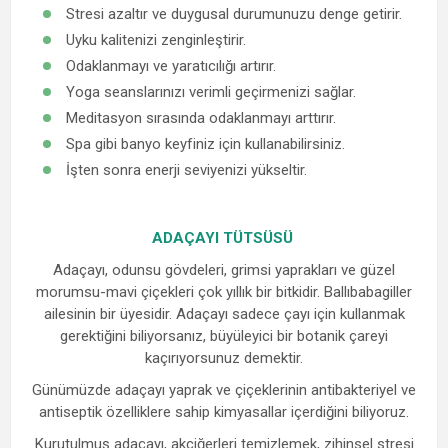
Stresi azaltır ve duygusal durumunuzu denge getirir.
Uyku kalitenizi zenginleştirir.
Odaklanmayı ve yaratıcılığı artırır.
Yoga seanslarınızı verimli geçirmenizi sağlar.
Meditasyon sırasında odaklanmayı arttırır.
Spa gibi banyo keyfiniz için kullanabilirsiniz.
İşten sonra enerji seviyenizi yükseltir.
ADAÇAYI TÜTSÜSÜ
Adaçayı, odunsu gövdeleri, grimsi yaprakları ve güzel
morumsu-mavi çiçekleri çok yıllık bir bitkidir. Ballıbabagiller
ailesinin bir üyesidir. Adaçayı sadece çayı için kullanmak
gerektiğini biliyorsanız, büyüleyici bir botanik çareyi
kaçırıyorsunuz demektir.
Günümüzde adaçayı yaprak ve çiçeklerinin antibakteriyel ve
antiseptik özelliklere sahip kimyasallar içerdiğini biliyoruz.
Kurutulmuş adaçayı, akciğerleri temizlemek, zihinsel stresi