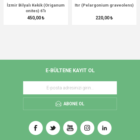
İzmir Bilyalı Kekik (Origanum
Itır (Pelargonium graveolens)
onites) 6'lı
450,00 ₺
220,00 ₺
E-BÜLTENE KAYIT OL
ABONE OL