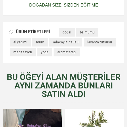
DOĞADAN SİZE, SİZDEN EĞİTİME
ÜRÜN ETIKETLERI
doğal
balmumu
el yapımı
mum
adaçayı tütsüsü
lavanta tütsüsü
meditasyon
yoga
aromaterapi
BU ÖĞEYI ALAN MÜŞTERILER
AYNI ZAMANDA BUNLARI
SATIN ALDI