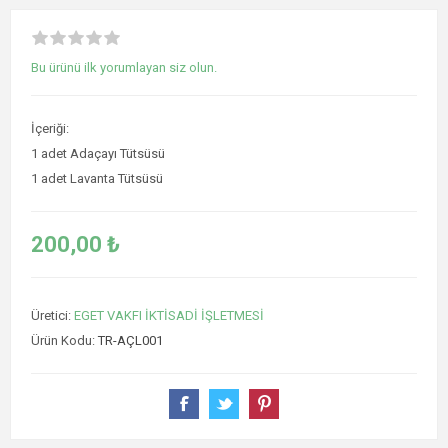
Bu ürünü ilk yorumlayan siz olun.
İçeriği:
1 adet Adaçayı Tütsüsü
1 adet Lavanta Tütsüsü
200,00 ₺
Üretici:
EGET VAKFI İKTİSADİ İŞLETMESİ
Ürün Kodu:
TR-AÇL001