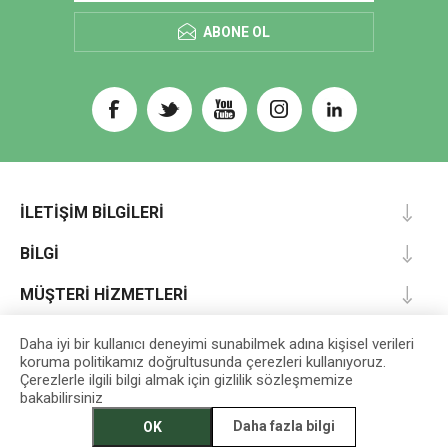
ABONE OL
İLETIŞIM BILGILERI
BILGI
MÜŞTERI HIZMETLERI
HESABIM
Daha iyi bir kullanıcı deneyimi sunabilmek adına kişisel verileri
koruma politikamız doğrultusunda çerezleri kullanıyoruz.
Çerezlerle ilgili bilgi almak için gizlilik sözleşmemize
bakabilirsiniz
Designed by
darts
Daha fazla bilgi
OK
EGET Vakfı İktisadi İşletmesi © 2026 Tüm Hakları Saklıdır.