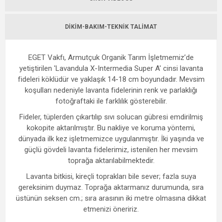
DIKIM-BAKIM-TEKNIK TALIMAT
EGET Vakfı, Armutçuk Organik Tarım İşletmemiz’de
yetiştirilen 'Lavandula X-Intermedia Super A' cinsi lavanta
fideleri köklüdür ve yaklaşık 14-18 cm boyundadır. Mevsim
koşulları nedeniyle lavanta fidelerinin renk ve parlaklığı
fotoğraftaki ile farklılık gösterebilir.
Fideler, tüplerden çıkartılıp sıvı solucan gübresi emdirilmiş
kokopite aktarılmıştır. Bu nakliye ve koruma yöntemi,
dünyada ilk kez işletmemizce uygulanmıştır. İki yaşında ve
güçlü gövdeli lavanta fidelerimiz, istenilen her mevsim
toprağa aktarılabilmektedir.
Lavanta bitkisi, kireçli toprakları bile sever; fazla suya
gereksinim duymaz. Toprağa aktarmanız durumunda, sıra
üstünün seksen cm.; sıra arasının iki metre olmasına dikkat
etmenizi öneririz.