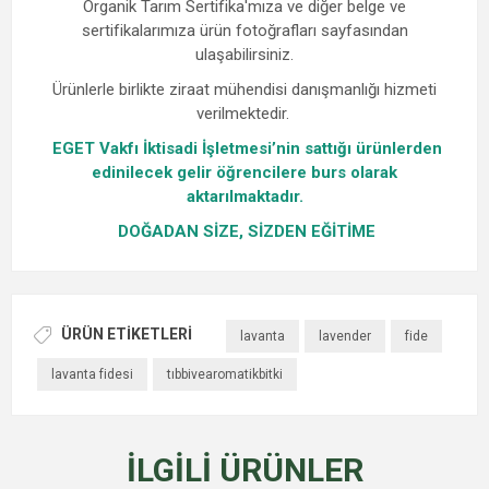
Organik Tarım Sertifika'mıza ve diğer belge ve
sertifikalarımıza ürün fotoğrafları sayfasından
ulaşabilirsiniz.
Ürünlerle birlikte ziraat mühendisi danışmanlığı hizmeti
verilmektedir.
EGET Vakfı İktisadi İşletmesi’nin sattığı ürünlerden
edinilecek gelir öğrencilere burs olarak
aktarılmaktadır.
DOĞADAN SİZE, SİZDEN EĞİTİME
ÜRÜN ETIKETLERI
lavanta
lavender
fide
lavanta fidesi
tıbbivearomatikbitki
İLGILI ÜRÜNLER