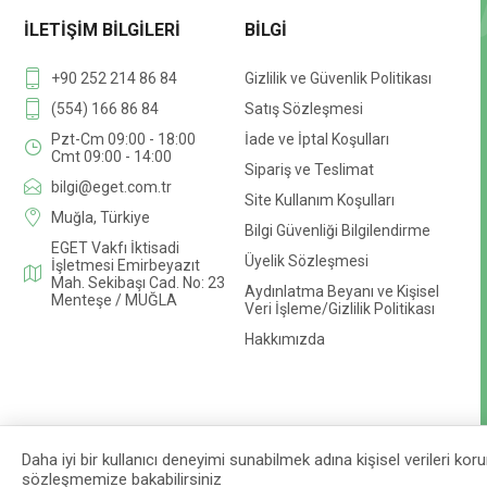
İLETIŞIM BILGILERI
BILGI
+90 252 214 86 84
Gizlilik ve Güvenlik Politikası
(554) 166 86 84
Satış Sözleşmesi
Pzt-Cm 09:00 - 18:00
İade ve İptal Koşulları
Cmt 09:00 - 14:00
Sipariş ve Teslimat
bilgi@eget.com.tr
Site Kullanım Koşulları
Muğla, Türkiye
Bilgi Güvenliği Bilgilendirme
EGET Vakfı İktisadi
Üyelik Sözleşmesi
İşletmesi Emirbeyazıt
Mah. Sekibaşı Cad. No: 23
Aydınlatma Beyanı ve Kişisel
Menteşe / MUĞLA
Veri İşleme/Gizlilik Politikası
Hakkımızda
Daha iyi bir kullanıcı deneyimi sunabilmek adına kişisel verileri korum
Designed by
darts
sözleşmemize bakabilirsiniz