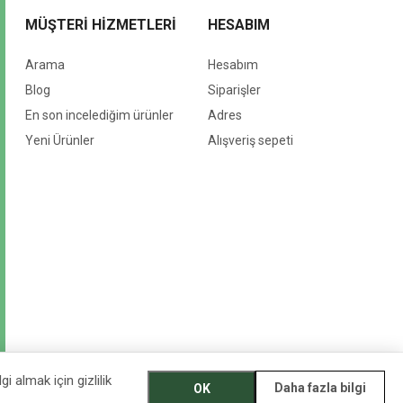
MÜŞTERI HIZMETLERI
HESABIM
Arama
Hesabım
Blog
Siparişler
En son incelediğim ürünler
Adres
Yeni Ürünler
Alışveriş sepeti
i almak için gizlilik
Daha fazla bilgi
OK
EGET Vakfı İktisadi İşletmesi © 2026 Tüm Hakları Saklıdır.