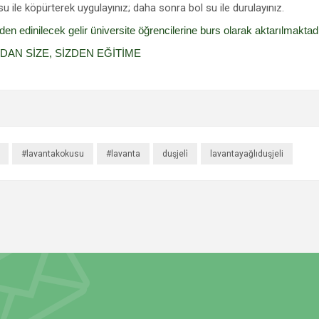
u ile köpürterek uygulayınız; daha sonra bol su ile durulayınız.
den edinilecek gelir üniversite öğrencilerine burs olarak aktarılmaktadı
AN SİZE, SİZDEN EĞİTİME
#lavantakokusu
#lavanta
duşjeli̇
lavantayağlıduşjeli