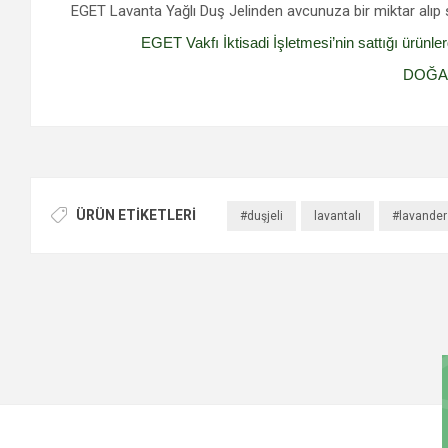
EGET Lavanta Yağlı Duş Jelinden avcunuza bir miktar alıp s
EGET Vakfı İktisadi İşletmesi’nin sattığı ürünler
DOĞAD
ÜRÜN ETIKETLERI
#duşjeli
lavantalı
#lavander