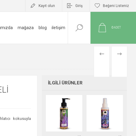
Kayıt olun
Giriş
Beğeni Listeniz
ımızda
mağaza
blog
i̇letişim
0
ADET
ÖNCEKI
SONRAKI
ÜRÜN
ÜRÜN
İLGILI ÜRÜNLER
LI
hlatıcı kokusuyla