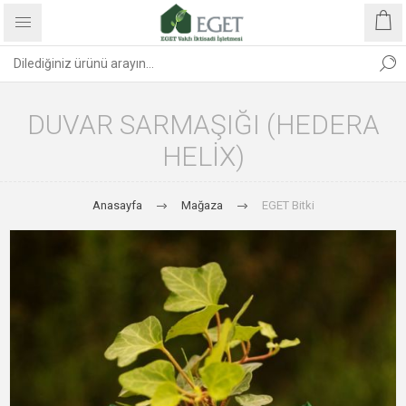
DUVAR SARMAŞIĞI (HEDERA
HELIX)
Anasayfa
Mağaza
EGET Bitki