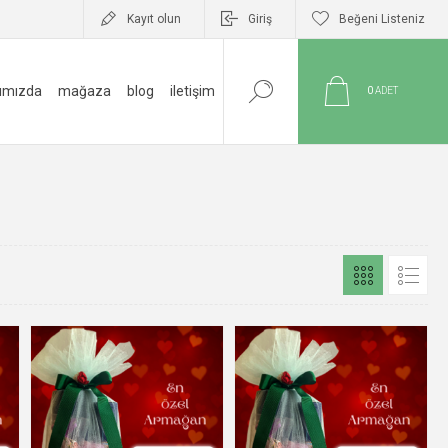
Kayıt olun
Giriş
Beğeni Listeniz
ımızda
mağaza
blog
i̇letişim
0
ADET