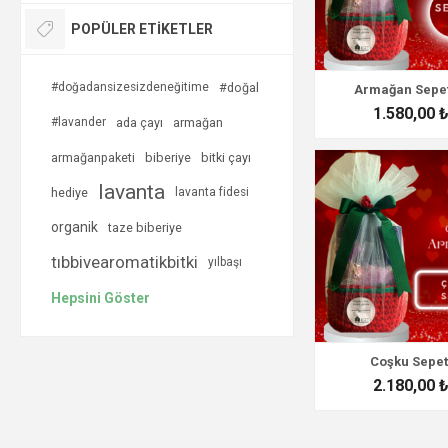
POPÜLER ETIKETLER
#doğadansizesizdeneğitime
#doğal
Armağan Sepet
1.580,00 
#lavander
ada çayı
armağan
armağanpaketi
biberiye
bitki çayı
lavanta
hediye
lavanta fidesi
organik
taze biberiye
tıbbivearomatikbitki
yılbaşı
Hepsini Göster
Coşku Sepet
2.180,00 