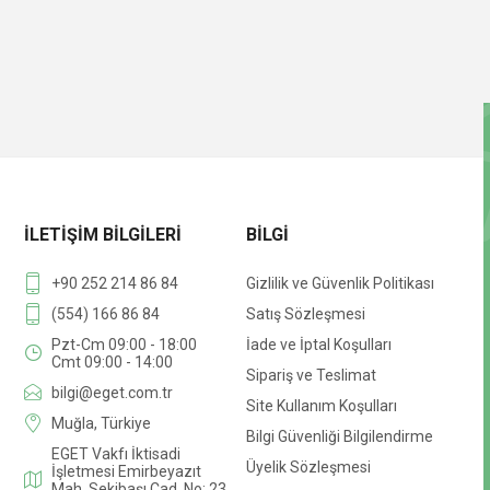
İLETIŞIM BILGILERI
BILGI
+90 252 214 86 84
Gizlilik ve Güvenlik Politikası
(554) 166 86 84
Satış Sözleşmesi
Pzt-Cm 09:00 - 18:00
İade ve İptal Koşulları
Cmt 09:00 - 14:00
Sipariş ve Teslimat
bilgi@eget.com.tr
Site Kullanım Koşulları
Muğla, Türkiye
Bilgi Güvenliği Bilgilendirme
EGET Vakfı İktisadi
Üyelik Sözleşmesi
İşletmesi Emirbeyazıt
Mah. Sekibaşı Cad. No: 23