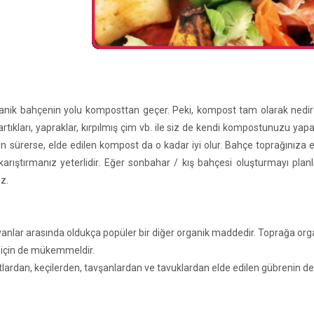
ganik bahçenin yolu komposttan geçer. Peki, kompost tam olarak ned
rtıkları, yapraklar, kırpılmış çim vb. ile siz de kendi kompostunuzu ya
n sürerse, elde edilen kompost da o kadar iyi olur. Bahçe toprağınıza
 karıştırmanız yeterlidir. Eğer sonbahar / kış bahçesi oluşturmayı pl
iz.
anlar arasında oldukça popüler bir diğer organik maddedir. Toprağa org
 için de mükemmeldir.
atlardan, keçilerden, tavşanlardan ve tavuklardan elde edilen gübre