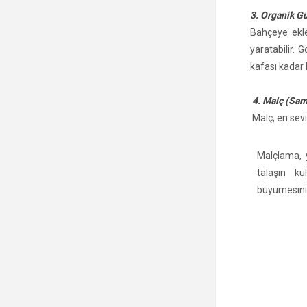
3. Organik Gü
Bahçeye ekle
yaratabilir. 
kafası kadar 
4. Malç (Sam
Malç, en sevi
Malçlama, 
talaşın ku
büyümesini 