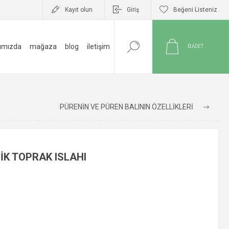
Kayıt olun
Giriş
Beğeni Listeniz
ımızda
mağaza
blog
i̇letişim
0
ADET
PÜRENİN VE PÜREN BALININ ÖZELLİKLERİ
İK TOPRAK ISLAHI