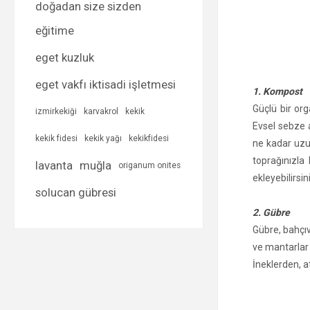
doğadan size sizden
eğitime
eget kuzluk
eget vakfı iktisadi işletmesi
1. Kompost
Güçlü bir or
izmirkekiği
karvakrol
kekik
Evsel sebze a
kekik fidesi
kekik yağı
kekikfidesi
ne kadar uzu
toprağınızla
lavanta
muğla
origanum onites
ekleyebilirsin
solucan gübresi
2. Gübre
Gübre, bahçıv
ve mantarlar
İneklerden, 