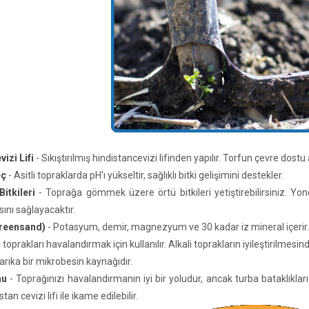
izi Lifi
- Sıkıştırılmış hindistancevizi lifinden yapılır. Torfun çevre dostu a
eç
- Asitli topraklarda pH'ı yükseltir, sağlıklı bitki gelişimini destekler.
Bitkileri
- Toprağa gömmek üzere örtü bitkileri yetiştirebilirsiniz. Yonc
ını sağlayacaktır.
Greensand)
- Potasyum, demir, magnezyum ve 30 kadar iz mineral içerir
lli toprakları havalandırmak için kullanılır. Alkali toprakların iyileştirilmesi
arika bir mikrobesin kaynağıdır.
nu
- Toprağınızı havalandırmanın iyi bir yoludur, ancak turba bataklıkla
stan cevizi lifi ile ikame edilebilir.