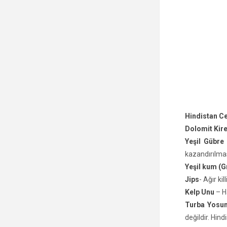
Hindistan Cev
Dolomit Kir
Yeşil Gübre 
kazandırılmas
Yeşil kum (
Jips
- Ağır ki
Kelp Unu
– H
Turba Yosu
değildir. Hindi