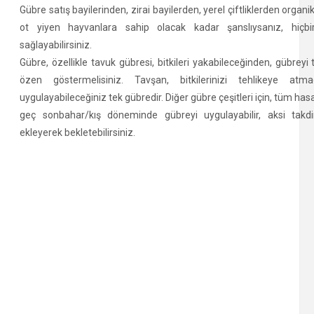
Gübre satış bayilerinden, zirai bayilerden, yerel çiftliklerden organi
ot yiyen hayvanlara sahip olacak kadar şanslıysanız, hiç
sağlayabilirsiniz.
Gübre, özellikle tavuk gübresi, bitkileri yakabileceğinden, gübre
özen göstermelisiniz. Tavşan, bitkilerinizi tehlikeye 
uygulayabileceğiniz tek gübredir. Diğer gübre çeşitleri için, tüm ha
geç sonbahar/kış döneminde gübreyi uygulayabilir, aksi takd
ekleyerek bekletebilirsiniz.