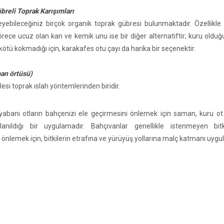
breli Toprak Karışımları
yebileceğiniz birçok organik toprak gübresi bulunmaktadır. Özellikle b
Görece ucuz olan kan ve kemik unu ise bir diğer alternatiftir; kuru old
kötü kokmadığı için, karakafes otu çayı da harika bir seçenektir.
an örtüsü)
lesi toprak ıslah yöntemlerinden biridir.
yabani otların bahçenizi ele geçirmesini önlemek için saman, kuru ot
llanıldığı bir uygulamadır. Bahçıvanlar genellikle istenmeyen bitki
önlemek için, bitkilerin etrafına ve yürüyüş yollarına malç katmanı uygul