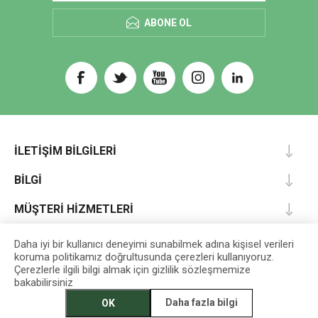
ABONE OL
İLETIŞIM BILGILERI
BILGI
MÜŞTERI HIZMETLERI
HESABIM
Daha iyi bir kullanıcı deneyimi sunabilmek adına kişisel verileri
koruma politikamız doğrultusunda çerezleri kullanıyoruz.
Çerezlerle ilgili bilgi almak için gizlilik sözleşmemize
bakabilirsiniz
Designed by
darts
Daha fazla bilgi
OK
EGET Vakfı İktisadi İşletmesi © 2026 Tüm Hakları Saklıdır.