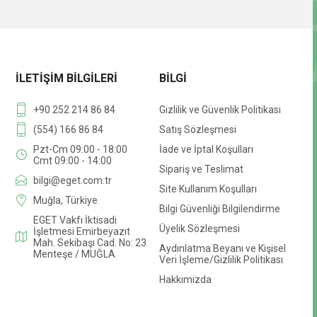
İLETIŞIM BILGILERI
BILGI
+90 252 214 86 84
Gizlilik ve Güvenlik Politikası
(554) 166 86 84
Satış Sözleşmesi
Pzt-Cm 09:00 - 18:00
İade ve İptal Koşulları
Cmt 09:00 - 14:00
Sipariş ve Teslimat
bilgi@eget.com.tr
Site Kullanım Koşulları
Muğla, Türkiye
Bilgi Güvenliği Bilgilendirme
EGET Vakfı İktisadi
Üyelik Sözleşmesi
İşletmesi Emirbeyazıt
Mah. Sekibaşı Cad. No: 23
Aydınlatma Beyanı ve Kişisel
Menteşe / MUĞLA
Veri İşleme/Gizlilik Politikası
Hakkımızda