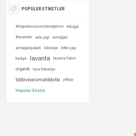
POPÜLER ETIKETLER
#doğadansizesizdeneğitime
#doğal
#lavander
ada çayı
armağan
armağanpaketi
biberiye
bitki çayı
lavanta
hediye
lavanta fidesi
organik
taze biberiye
tıbbivearomatikbitki
yılbaşı
Hepsini Göster