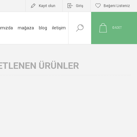
Kayıt olun
Giriş
Beğeni Listeniz
ımızda
mağaza
blog
i̇letişim
0
ADET
KETLENEN ÜRÜNLER