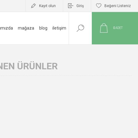
Kayıt olun
Giriş
Beğeni Listeniz
ımızda
mağaza
blog
i̇letişim
0
ADET
ENEN ÜRÜNLER