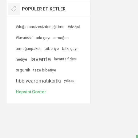
POPÜLER ETIKETLER
#doğadansizesizdeneğitime
#doğal
#lavander
ada çayı
armağan
armağanpaketi
biberiye
bitki çayı
lavanta
hediye
lavanta fidesi
organik
taze biberiye
tıbbivearomatikbitki
yılbaşı
Hepsini Göster