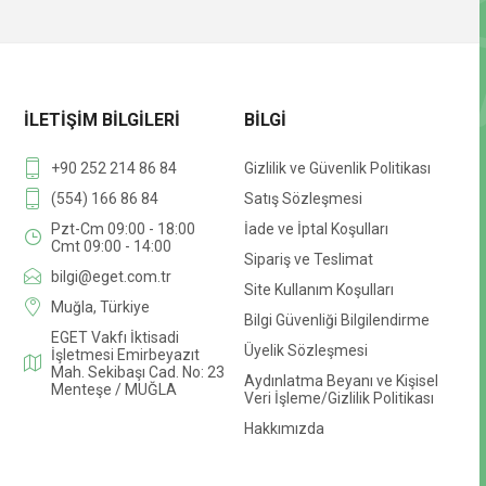
İLETIŞIM BILGILERI
BILGI
+90 252 214 86 84
Gizlilik ve Güvenlik Politikası
(554) 166 86 84
Satış Sözleşmesi
Pzt-Cm 09:00 - 18:00
İade ve İptal Koşulları
Cmt 09:00 - 14:00
Sipariş ve Teslimat
bilgi@eget.com.tr
Site Kullanım Koşulları
Muğla, Türkiye
Bilgi Güvenliği Bilgilendirme
EGET Vakfı İktisadi
Üyelik Sözleşmesi
İşletmesi Emirbeyazıt
Mah. Sekibaşı Cad. No: 23
Aydınlatma Beyanı ve Kişisel
Menteşe / MUĞLA
Veri İşleme/Gizlilik Politikası
Hakkımızda