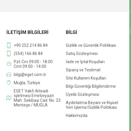
İLETIŞIM BILGILERI
BILGI
+90 252 214 86 84
Gizlilik ve Güvenlik Politikası
(554) 166 86 84
Satış Sözleşmesi
Pzt-Cm 09:00 - 18:00
İade ve İptal Koşulları
Cmt 09:00 - 14:00
Sipariş ve Teslimat
bilgi@eget.com.tr
Site Kullanım Koşulları
Muğla, Türkiye
Bilgi Güvenliği Bilgilendirme
EGET Vakfı İktisadi
Üyelik Sözleşmesi
İşletmesi Emirbeyazıt
Mah. Sekibaşı Cad. No: 23
Aydınlatma Beyanı ve Kişisel
Menteşe / MUĞLA
Veri İşleme/Gizlilik Politikası
Hakkımızda