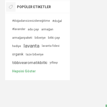
POPÜLER ETIKETLER
#doğadansizesizdeneğitime
#doğal
#lavander
ada çayı
armağan
armağanpaketi
biberiye
bitki çayı
lavanta
hediye
lavanta fidesi
organik
taze biberiye
tıbbivearomatikbitki
yılbaşı
Hepsini Göster