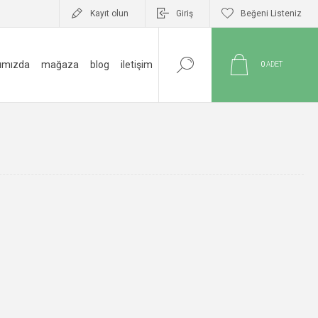
Kayıt olun
Giriş
Beğeni Listeniz
ımızda
mağaza
blog
i̇letişim
0
ADET