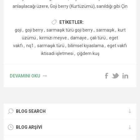
anlaşılacağı üzere, Goji berry (Kurtüzümü), sanıldığı gibi Çin
menşeli bir bitki değildir; bitkinin anavatanı Anadolu’dur.
Büyük olasılıkla Uzakdoğu'ya, İpekyolu aracılığıyla taşınmıştır.
ETIKETLER:
Günümüzde ticari olarak, Çin, Tibet ve Asya'nın diğer
goji
,
goji berry
,
sarmaşık türü goji berry
,
sarmaşık
,
kurt
bölgelerinde yetişmektedir. Yaprak döken, çalı türü bir bitkidir.
üzümü
,
kırmızı meyve
,
damaye
,
çalı türü
,
eget
vakfı
,
nq1
,
sarmaşık türü
,
bilimsel kıyaslama
,
eget vakfı
iktisadi işletmesi
,
çiğdem kuş
DEVAMINI OKU
BLOG SEARCH
BLOG ARŞIVI