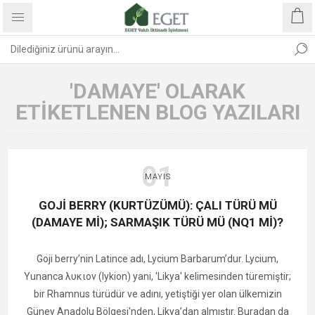
'DAMAYE' OLARAK
ETIKETLENEN BLOG YAZILARI
01
MAYIS
GOJİ BERRY (KURTÜZÜMÜ): ÇALI TÜRÜ MÜ
(DAMAYE Mİ); SARMAŞIK TÜRÜ MÜ (NQ1 Mİ)?
Goji berry’nin Latince adı, Lycium Barbarum’dur. Lycium,
Yunanca λυκιον (lykion) yani, 'Likya' kelimesinden türemiştir;
bir Rhamnus türüdür ve adını, yetiştiği yer olan ülkemizin
Güney Anadolu Bölgesi'nden, Likya’dan almıştır. Buradan da