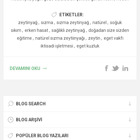
olabilir. Bu bulutsuluk durumuna, asıltı (kolloid) veya serpinti
(dispersiyon) de denilmektedir. Bazı tadım uzmanları, ünlü
ETIKETLER:
yemek gurmeleri ve tüketiciler, zeytinyağındaki bulutsu
zeytinyağ
,
sızma
,
sızma zeytinyağ
,
natürel
,
soğuk
görünümün daha çok, tazeliğe ve kaliteye işaret ettiğini
sıkım
,
erken hasat
,
sağlıklı zeytinyağ
,
doğadan size sizden
düşünmektedirler. Taze zeytinyağının bulutsu bir görünüme
eğitime
,
natürel sızma zeytiinyağı
,
zeytin
,
eget vakfı
sahip olmasının nedeni, değişken miktarda ve mikro boyutta
iktisadi işletmesi
,
eget kuzluk
zeytin suyu damlacıkları ve zeytin meyvesi içermesidir.[1].
DEVAMINI OKU
BLOG SEARCH
BLOG ARŞIVI
POPÜLER BLOG YAZILARI